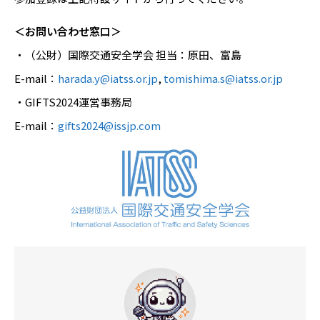
＜お問い合わせ窓口＞
・（公財）国際交通安全学会 担当：原田、富島
E-mail：
harada.y@iatss.or.jp
,
tomishima.s@iatss.or.jp
・GIFTS2024運営事務局
E-mail：
gifts2024@issjp.com