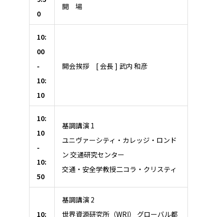
開 場
0
10:
00
-
開会挨拶 [ 会長 ] 武内 和彦
10:
10
10:
基調講演 1
10
ユニヴァーシティ・カレッジ・ロンド
-
ン 交通研究センター
10:
交通・安全学教授二コラ・クリスティ
50
基調講演 2
10:
世界資源研究所（WRI） グローバル都