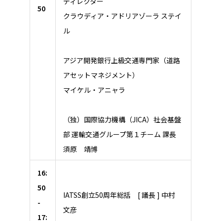
ディレクター
50
クラウディア・アドリアゾーラ ステイ
ル
アジア開発銀行上級交通専門家（道路
アセットマネジメント）
マイケル・アニャラ
（独）国際協力機構（JICA）社会基盤
部 運輸交通グループ第１チーム 課長
須原 靖博
16:
50
IATSS創立50周年総括 [ 議長 ] 中村
-
文彦
17: