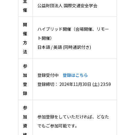
主
公益財団法人 国際交通安全学会
催
開
ハイブリッド開催（会場開催、リモー
催
ト開催）
方
日本語 / 英語 (同時通訳付き)
法
参
加
登録受付中
登録はこちら
登
登録締切： 2024年11月30日 (土) 23:59
録
参
加
参加登録をしていただければ、どなた
資
でもご参加可能です。
格