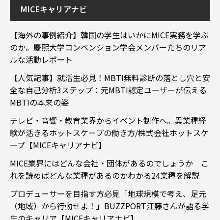
MICEキャリアナビ
【海外の事例紹介】韓国の学生はいかにMICE実務を学ぶ
のか。慶煕大学コンベンション学会メンバーたちのリア
ルな活動レポート
【人気記事】就活生必見！MBTI無料診断の落とし穴と安
全な自己分析3ステップ：元MBTI認定ユーザーが伝える
MBTIの本来の姿
テレビ・音響・教育業界からイベント制作へ。異業種経
験が活きるホットスケープの働き方/株式会社ホットスケ
ープ【MICEキャリアナビ】
MICE業界にはどんな会社・団体があるのでしょうか こ
れを読めばどんな業種があるのかわかる24業種を解説
プロデューサーを目指す方必見「地球規模で考え、足元
（地域）から行動せよ！」BUZZPORT江藤さんが語る学
生のキャリア【MICEキャリアナビ】