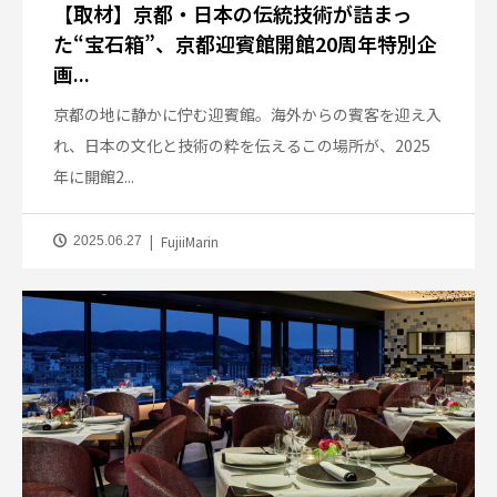
【取材】京都・日本の伝統技術が詰まっ
た“宝石箱”、京都迎賓館開館20周年特別企
画...
京都の地に静かに佇む迎賓館。海外からの賓客を迎え入
れ、日本の文化と技術の粋を伝えるこの場所が、2025
年に開館2...
FujiiMarin
2025.06.27