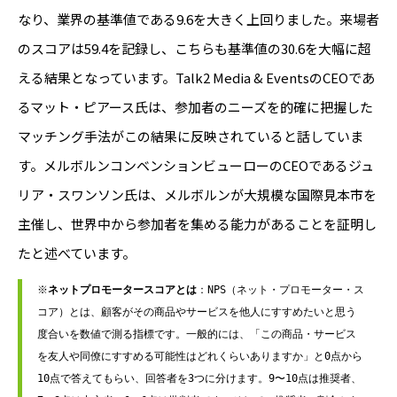
なり、業界の基準値である9.6を大きく上回りました。来場者
のスコアは59.4を記録し、こちらも基準値の30.6を大幅に超
える結果となっています。Talk2 Media & EventsのCEOであ
るマット・ピアース氏は、参加者のニーズを的確に把握した
マッチング手法がこの結果に反映されていると話していま
す。メルボルンコンベンションビューローのCEOであるジュ
リア・スワンソン氏は、メルボルンが大規模な国際見本市を
主催し、世界中から参加者を集める能力があることを証明し
たと述べています。
※
ネットプロモータースコアとは
：NPS（ネット・プロモーター・ス
コア）とは、顧客がその商品やサービスを他人にすすめたいと思う
度合いを数値で測る指標です。一般的には、「この商品・サービス
を友人や同僚にすすめる可能性はどれくらいありますか」と0点から
10点で答えてもらい、回答者を3つに分けます。9〜10点は推奨者、