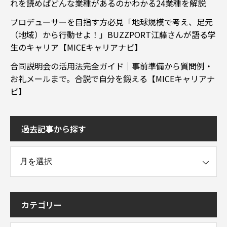
れを読めばどんな業種があるのかわかる24業種を解説
プロデューサーを目指す方必見「地球規模で考え、足元
（地域）から行動せよ！」BUZZPORT江藤さんが語る学
生のキャリア【MICEキャリアナビ】
合同説明会の活用法完全ガイド｜事前準備から質問例・
お礼メールまで。合説で自分を鍛える【MICEキャリアナ
ビ】
過去記事から探す
事から探す
カテゴリー