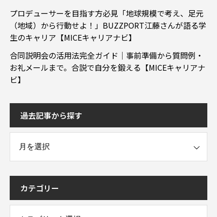
プロデューサーを目指す方必見「地球規模で考え、足元
（地域）から行動せよ！」BUZZPORT江藤さんが語る学
生のキャリア【MICEキャリアナビ】
合同説明会の活用法完全ガイド｜事前準備から質問例・
お礼メールまで。合説で自分を鍛える【MICEキャリアナ
ビ】
過去記事から探す
事から探す
カテゴリー
ー