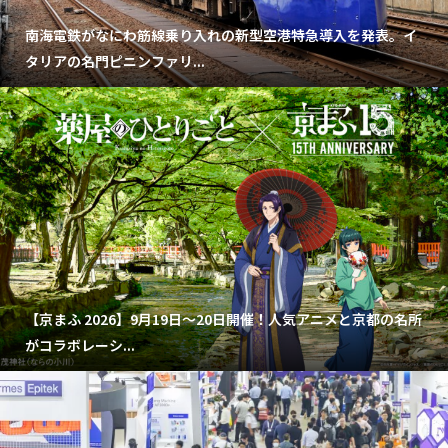
南海電鉄がなにわ筋線乗り入れの新型空港特急導入を発表。イ
タリアの名門ピニンファリ...
【京まふ 2026】9月19日～20日開催！人気アニメと京都の名所
がコラボレーシ...