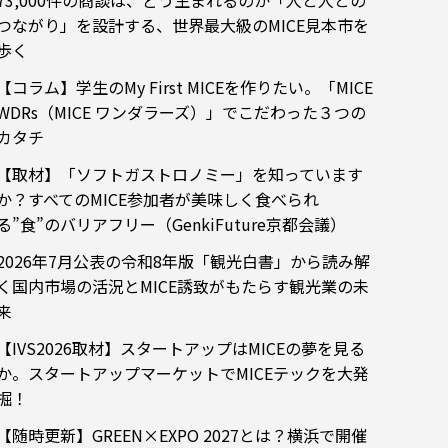
73,000件の商談は、どう生まれるのか「人と人との
つながり」を設計する、世界最大級のMICE見本市を
歩く
【コラム】学生のMy First MICEを作りたい。「MICE
WDRs（MICE ワンダラーズ）」でこだわった３つの
カタチ
【取材】「ソフトガストロノミー」を知っています
か？すべてのMICE参加者が美味しく食べられ
る”食”のバリアフリー（GenkiFuture京都会議）
2026年7月公表の令和8年版「観光白書」から読み解
く国内市場の活況とMICE誘致がもたらす観光業の未
来
【IVS2026取材】スタートアップはMICEの夢を見る
か。スタートアップマーケットでMICEテックを大発
掘！
【随時更新】GREEN×EXPO 2027とは？横浜で開催