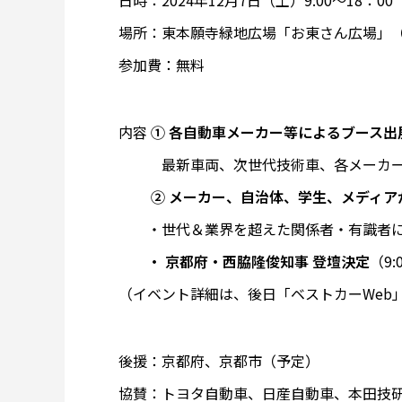
日時：2024年12月7日（土）9:00～18：00
場所：東本願寺緑地広場「お東さん広場」
参加費：無料
内容
① 各自動車メーカー等によるブース出
最新車両、次世代技術車、各メーカ
② メーカー、自治体、学生、メディ
・世代＆業界を超えた関係者・有識者に
・ 京都府・西脇隆俊知事 登壇決定
（9:
（イベント詳細は、後日「ベストカーWeb
後援：京都府、京都市（予定）
協賛：トヨタ自動車、日産自動車、本田技