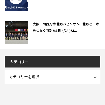
大阪・関西万博 北欧パビリオン、北欧と日本
をつなぐ特別な1日 4/24(木)...
カテゴリー
ー