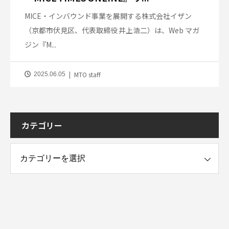
MICE・インバウンド事業を展開する株式会社イザン
（京都市伏見区、代表取締役 井上浩二）は、Web マガ
ジン『M...
MTO staff
2025.06.05
カテゴリー
ー