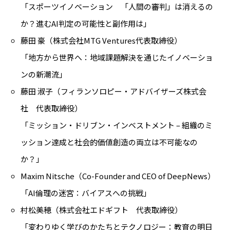
「スポーツイノベーション 「人間の審判」は消えるの
か？進むAI判定の可能性と副作用は」
藤田 豪（株式会社MTG Ventures代表取締役）
「地方から世界へ：地域課題解決を通じたイノベーショ
ンの新潮流」
藤田 淑子（フィランソロピー・アドバイザーズ株式会
社 代表取締役）
「ミッション・ドリブン・インベストメント – 組織のミ
ッション達成と社会的価値創造の両立は不可能なの
か？」
Maxim Nitsche（Co-Founder and CEO of DeepNews）
「AI倫理の迷宮：バイアスへの挑戦」
村松美穂（株式会社エドギフト 代表取締役）
「変わりゆく学びのかたちとテクノロジー：教育の明日