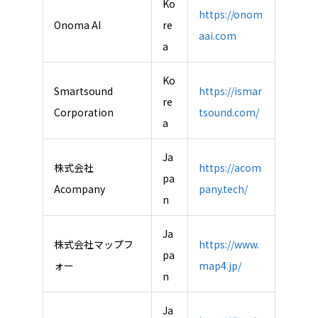
Ko
https://onom
Onoma AI
re
aai.com
a
Ko
Smartsound
https://ismar
re
Corporation
tsound.com/
a
Ja
株式会社
https://acom
pa
Acompany
pany.tech/
n
Ja
株式会社マップフ
https://www.
pa
ォー
map4.jp/
n
Ja