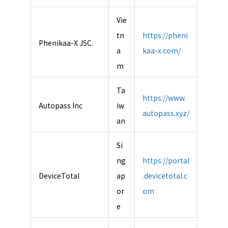
Vie
tn
https://pheni
Phenikaa-X JSC.
a
kaa-x.com/
m
Ta
https://www.
Autopass Inc
iw
autopass.xyz/
an
Si
ng
https://portal
DeviceTotal
ap
.devicetotal.c
or
om
e