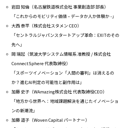
岩田 知倫（名古屋鉄道株式会社 事業創造部 部長）
「これからのモビリティ価値 – データか人か体験か -」
大西 泰平（株式会社スタメン CEO）
「セントラルジャパンスタートアップ革命：EXITのその
先へ」
岡 瑞起（筑波大学システム情報系 准教授 / 株式会社
ConnectSphere 代表取締役）
「スポーツイノベーション「人間の審判」は消えるの
か？進むAI判定の可能性と副作用は」
加藤 史子（WAmazing株式会社 代表取締役CEO）
「地方から世界へ：地域課題解決を通じたイノベーショ
ンの新潮流」
加藤 道子（Woven Capital パートナー）