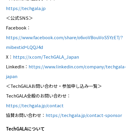
https://techgala.jp
＜公式SNS＞
Facebook：
https://www.facebook.com/share/o6voVBouVoS5YzET/?
mibextid=LQQJ4d
X：
https://x.com/TechGALA_Japan
LinkedIn：
https://www.linkedin.com/company/techgala-
japan
＜TechGALAお問い合わせ・参加申し込み一覧＞
TechGALA全般のお問い合わせ：
https://techgala.jp/contact
協賛お問い合わせ：
https://techgala.jp/contact-sponsor
TechGALAについて