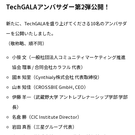
TechGALAアンバサダー第2弾公開！
新たに、TechGALAを盛り上げてくださる10名のアンバサダ
ーを公開いたしました。
（敬称略、順不同）
小笹 文（一般社団法人コミュニティマーケティング推進
協会 理事 / 合同会社カラフル 代表）
國本 知里（Cynthialy株式会社 代表取締役）
山本 知佳（CROSSBIE GmbH, CEO）
伊藤 羊一（武蔵野大学 アントレプレナーシップ学部 学部
長）
名倉 勝（CIC Institute Director）
岩田 真吾（三星グループ 代表）