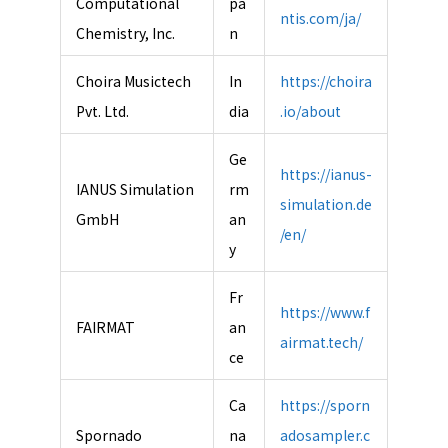
Computational
pa
ntis.com/ja/
Chemistry, Inc.
n
Choira Musictech
In
https://choira
Pvt. Ltd.
dia
.io/about
Ge
https://ianus-
IANUS Simulation
rm
simulation.de
GmbH
an
/en/
y
Fr
https://www.f
FAIRMAT
an
airmat.tech/
ce
Ca
https://sporn
Spornado
na
adosampler.c