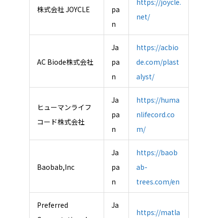
https://joycle.
株式会社 JOYCLE
pa
net/
n
Ja
https://acbio
AC Biode株式会社
pa
de.com/plast
n
alyst/
Ja
https://huma
ヒューマンライフ
pa
nlifecord.co
コード株式会社
n
m/
Ja
https://baob
Baobab,Inc
pa
ab-
n
trees.com/en
Preferred
Ja
https://matla