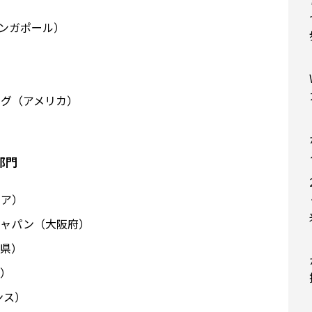
シンガポール）
ング（アメリカ）
部門
シア）
ジャパン（大阪府）
葉県）
県）
ンス）