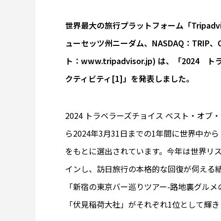
世界最大の旅行プラットフォーム「Tripad
ューセッツ州ニーダム、NASDAQ：TRIP
ト：www.tripadvisor.jp) は、「2
クティビティ[1]」を発表しました。
2024 トラベラーズチョイス ベスト・オブ・
ら2024年3月31日までの1年間に世界中
をもとに選出されています。今年は世界リ
インし、訪日旅行の本格的な回復が伺える
「新宿の東京バー巡りツアー-路地裏グルメ
「伏見稲荷大社」がそれぞれ1位として輝き