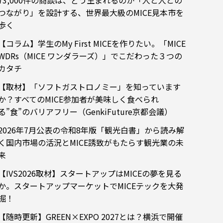
73,000件の商談は、どう生まれるのか「人と人との
つながり」を設計する、世界最大級のMICE見本市を
歩く
【コラム】学生のMy First MICEを作りたい。「MICE
WDRs（MICE ワンダラーズ）」でこだわった３つの
カタチ
【取材】「ソフトガストロノミー」を知っています
か？すべてのMICE参加者が美味しく食べられ
る”食”のバリアフリー（GenkiFuture京都会議）
2026年7月公表の令和8年版「観光白書」から読み解
く国内市場の活況とMICE誘致がもたらす観光業の未
来
【IVS2026取材】スタートアップはMICEの夢を見る
か。スタートアップマーケットでMICEテックを大発
掘！
【随時更新】GREEN×EXPO 2027とは？横浜で開催