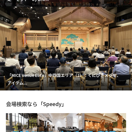
「MICE Venue Elite」中四国エリア（2）：くにびきメッセ、
アイテム...
会場検索なら「Speedy」