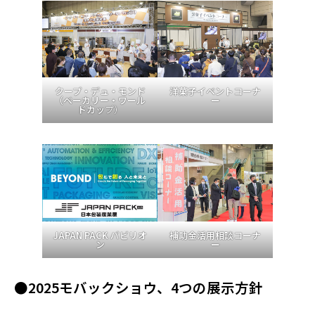
クープ・デュ・モンド
洋菓子イベントコーナ
（ベーカリー・ワール
ー
ドカッ
プ）
JAPAN PACK パビリオ
補助金活用相談コーナ
ン
ー
●2025モバックショウ、4つの展示方針