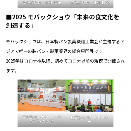
実行委員長 小林 博紀
広報委員長 北村 和大
■2025 モバックショウ「未来の食文化を
創造する」
モバックショウは、日本製パン製菓機械工業会が主催するア
ジアで唯一の製パン・製菓業界の総合専門展です。
2025年はコロナ禍以降、初めてコロナ以前の規模で開催され
ます。
第6回 ベーカリー ・ジ
和菓子イベントコーナ
ャパンカップ
ー