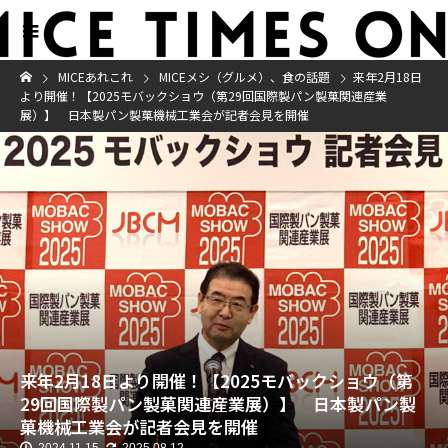
MICEあれこれ
MICEメシ（グルメ）、食の話題
来年2月18日
より開催！【2025モバックショウ（第29回国際製パン製菓関連産業
展）】 日本製パン製菓機械工業会が記者会見を開催
来年2月18日より開催！【2025モバックショウ（第
29回国際製パン製菓関連産業展）】 日本製パン製
菓機械工業会が記者会見を開催
2024.11.15
2025.08.12