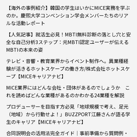
【海外の事例紹介】韓国の学生はいかにMICE実務を学ぶ
のか。慶煕大学コンベンション学会メンバーたちのリア
ルな活動レポート
【人気記事】就活生必見！MBTI無料診断の落とし穴と安
全な自己分析3ステップ：元MBTI認定ユーザーが伝える
MBTIの本来の姿
テレビ・音響・教育業界からイベント制作へ。異業種経
験が活きるホットスケープの働き方/株式会社ホットスケ
ープ【MICEキャリアナビ】
MICE業界にはどんな会社・団体があるのでしょうか こ
れを読めばどんな業種があるのかわかる24業種を解説
プロデューサーを目指す方必見「地球規模で考え、足元
（地域）から行動せよ！」BUZZPORT江藤さんが語る学
生のキャリア【MICEキャリアナビ】
合同説明会の活用法完全ガイド｜事前準備から質問例・