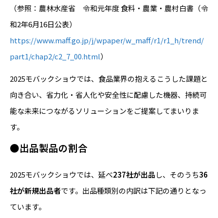
（参照：農林水産省 令和元年度 食料・農業・農村白書（令
和2年6月16日公表）
https://www.maff.go.jp/j/wpaper/w_maff/r1/r1_h/trend/
part1/chap2/c2_7_00.html
）
2025モバックショウでは、食品業界の抱えるこうした課題と
向き合い、省力化・省人化や安全性に配慮した機器、持続可
能な未来につながるソリューションをご提案してまいりま
す。
●出品製品の割合
2025モバックショウでは、延べ
237社が出品
し、そのうち
36
社が新規出品者
です。出品種類別の内訳は下記の通りとなっ
ています。