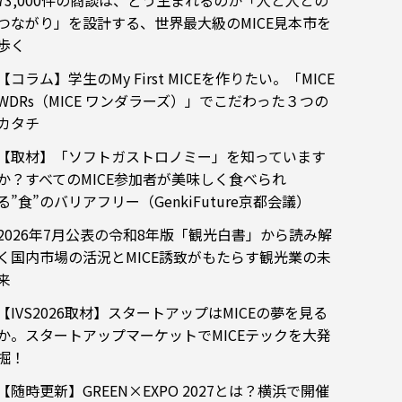
73,000件の商談は、どう生まれるのか「人と人との
つながり」を設計する、世界最大級のMICE見本市を
歩く
【コラム】学生のMy First MICEを作りたい。「MICE
WDRs（MICE ワンダラーズ）」でこだわった３つの
カタチ
【取材】「ソフトガストロノミー」を知っています
か？すべてのMICE参加者が美味しく食べられ
る”食”のバリアフリー（GenkiFuture京都会議）
2026年7月公表の令和8年版「観光白書」から読み解
く国内市場の活況とMICE誘致がもたらす観光業の未
来
【IVS2026取材】スタートアップはMICEの夢を見る
か。スタートアップマーケットでMICEテックを大発
掘！
【随時更新】GREEN×EXPO 2027とは？横浜で開催