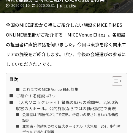
MICE Elite
2026.02.10
2026.05.31
全国のMICE施設から特にご紹介したい施設をMICE TIMES
ONLINE編集部がご紹介する「MICE Venue Elite」。各施設
の担当者に直接お話を伺いました。今回は東京を除く関東エ
リアの施設をご紹介します。ぜひ、今後の会場選びの参考に
していただきたいです。
目次
これまでのMICE Venue Elite特集
ご紹介する施設は3つ
【大宮ソニックシティ】驚異の93%の稼働率、2,500名
収容の大ホール。公的施設ならではの価格設定で実現
会議室は”部屋代だけ”で完結。桁違いの安さと言われる価格
設定
北関東・信越をつなぐ巨大ターミナル「大宮駅」3分、歩行者
デッキで迷わず到着