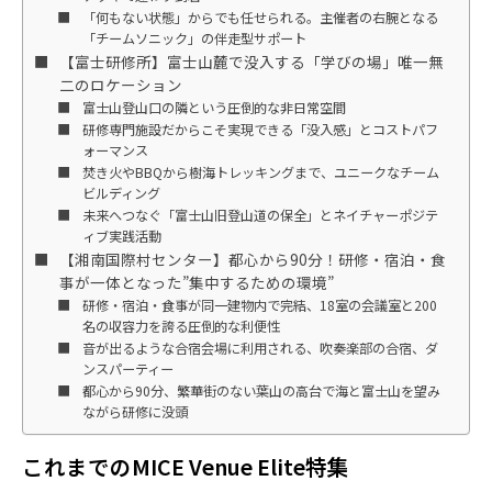
「何もない状態」からでも任せられる。主催者の右腕となる
「チームソニック」の伴走型サポート
【富士研修所】富士山麓で没入する「学びの場」唯一無
二のロケーション
富士山登山口の隣という圧倒的な非日常空間
研修専門施設だからこそ実現できる「没入感」とコストパフ
ォーマンス
焚き火やBBQから樹海トレッキングまで、ユニークなチーム
ビルディング
未来へつなぐ「富士山旧登山道の保全」とネイチャーポジテ
ィブ実践活動
【湘南国際村センター】都心から90分！研修・宿泊・食
事が一体となった”集中するための環境”
研修・宿泊・食事が同一建物内で完結、18室の会議室と200
名の収容力を誇る圧倒的な利便性
音が出るような合宿会場に利用される、吹奏楽部の合宿、ダ
ンスパーティー
都心から90分、繁華街のない葉山の高台で海と富士山を望み
ながら研修に没頭
これまでのMICE Venue Elite特集