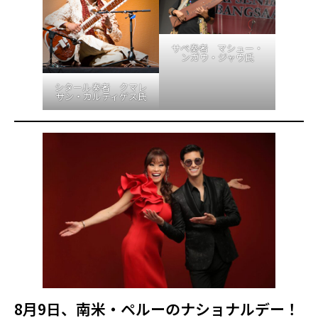
サぺ奏者 マシュー・
ンガウ・ジャウ氏
シタール奏者 クマレ
サン・カルティゲス氏
8月9日、南米・ペルーのナショナルデー！