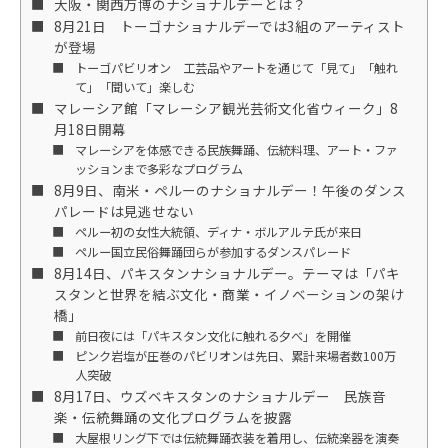
大阪・関西万博のナショナルデーとは？
8月21日 トーゴナショナルデーでは3組のアーティスト
が登場
トーゴパビリオン 工芸品やアートを通じて「見て」「触れ
て」「聞いて」楽しむ
マレーシア館「マレーシア観光芸術文化省ウィーク」8
月18日開幕
マレーシアを体感できる民族舞踊、伝統料理、アート・ファ
ッションまで多彩なプログラム
8月9日、南米・ペルーのナショナルデー！午後のダンス
パレードは見逃せない
ペルー初の女性大統領、ディナ・ボルアルテ氏が来日
ペルー国立民俗舞踊団らが参加するダンスパレード
8月14日、パキスタンナショナルデー。テーマは「パキ
スタンと世界を結ぶ文化・商業・イノベーションの架け
橋」
前日夜には「パキスタン文化に触れる夕べ」を開催
ピンク岩塩が圧巻のパビリオンは先日、累計来場者数100万
人突破
8月17日、ウズベキスタンのナショナルデー 民族音
楽・伝統舞踊の文化プログラムを披露
大屋根リング下では伝統舞踊衣装を着用し、伝統楽器を演奏