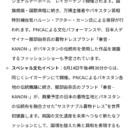
ショナルデーホール レイガーデンで開催されます。国
旗掲揚・国歌斉唱に続き、万博主催者やパキスタン首相
特別補佐官ハルーン・アクター・カーン氏による挨拶が行
われます。PNCAによる文化パフォーマンスや、日本人デ
ザイナー服部由奈氏の着物ドレスブランド「奏音 -
KANON-」がパキスタンの伝統布を使用した作品を披露
するファッションショーも予定されています。
スペシャル文化イベント
：8月14日午後4時30分からは、
同じくレイガーデンにて開催。PNCAによるパキスタン各
地の伝統舞踊に続き、服部由奈氏のブランド「奏音 -
KANON-」が、廃棄予定の日本の着物生地とパキスタン
の伝統布を融合させた“サステナブル着物ドレス”を世界
初披露します。両国の文化遺産を未来へつなぐ新たなフ
ァッションとして、国境を越えた美と調和を表現するも