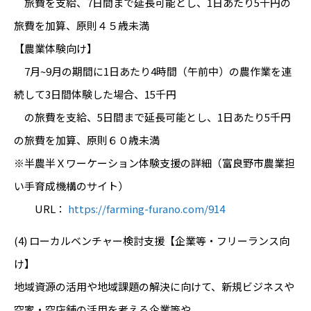
旅費を支給、7日間まで延長可能とし、1日あたり5千円の
旅費を加算、原則４５歳未満
【農業体験向け】
7月~9月の期間に1日あたり4時間（午前中）の農作業を連
続して3日間体験した場合、15千円
の旅費を支給、5日間まで延長可能とし、1日あたり5千円
の旅費を加算、原則６０歳未満
※半農半Ｘワーケーション体験支援の詳細（富良野市農業担
い手育成機構のサイト）
URL：
https://farming-furano.com/914
(4) ローカルベンチャー検討支援【企業等・フリーランス向
け】
地域資源の活用や地域課題の解決に向けて、新規ビジネスや
空家・空店舗の活用を考える企業等や