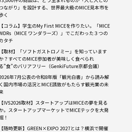
73,000件の商談は、どう生まれるのか「人と人との
つながり」を設計する、世界最大級のMICE見本市を
歩く
【コラム】学生のMy First MICEを作りたい。「MICE
WDRs（MICE ワンダラーズ）」でこだわった３つの
カタチ
【取材】「ソフトガストロノミー」を知っています
か？すべてのMICE参加者が美味しく食べられ
る”食”のバリアフリー（GenkiFuture京都会議）
2026年7月公表の令和8年版「観光白書」から読み解
く国内市場の活況とMICE誘致がもたらす観光業の未
来
【IVS2026取材】スタートアップはMICEの夢を見る
か。スタートアップマーケットでMICEテックを大発
掘！
【随時更新】GREEN×EXPO 2027とは？横浜で開催