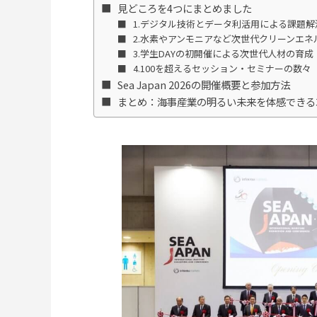
見どころを4つにまとめました
1.デジタル技術とデータ利活用による課題解
2.水素やアンモニアなど次世代クリーンエネ
3.学生DAYの初開催による次世代人材の育成
4.100を超えるセッション・セミナーの数々
Sea Japan 2026の開催概要と参加方法
まとめ：海事産業の明るい未来を体感できる