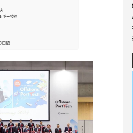
決
ルギー技術
3日間