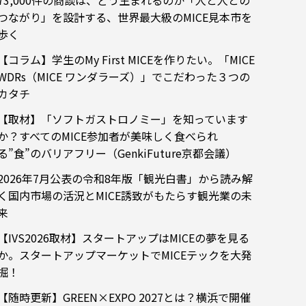
73,000件の商談は、どう生まれるのか「人と人との
つながり」を設計する、世界最大級のMICE見本市を
歩く
【コラム】学生のMy First MICEを作りたい。「MICE
WDRs（MICE ワンダラーズ）」でこだわった３つの
カタチ
【取材】「ソフトガストロノミー」を知っています
か？すべてのMICE参加者が美味しく食べられ
る”食”のバリアフリー（GenkiFuture京都会議）
2026年7月公表の令和8年版「観光白書」から読み解
く国内市場の活況とMICE誘致がもたらす観光業の未
来
【IVS2026取材】スタートアップはMICEの夢を見る
か。スタートアップマーケットでMICEテックを大発
掘！
【随時更新】GREEN×EXPO 2027とは？横浜で開催