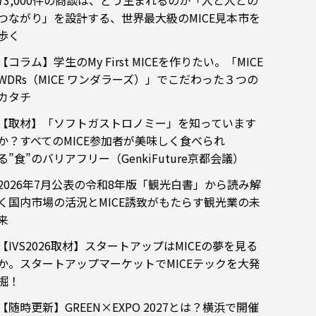
73,000件の商談は、どう生まれるのか「人と人との
つながり」を設計する、世界最大級のMICE見本市を
歩く
【コラム】学生のMy First MICEを作りたい。「MICE
WDRs（MICE ワンダラーズ）」でこだわった３つの
カタチ
【取材】「ソフトガストロノミー」を知っています
か？すべてのMICE参加者が美味しく食べられ
る”食”のバリアフリー（GenkiFuture京都会議）
2026年7月公表の令和8年版「観光白書」から読み解
く国内市場の活況とMICE誘致がもたらす観光業の未
来
【IVS2026取材】スタートアップはMICEの夢を見る
か。スタートアップマーケットでMICEテックを大発
掘！
【随時更新】GREEN×EXPO 2027とは？横浜で開催