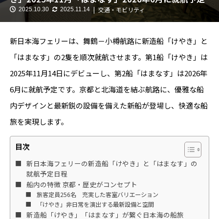
交通・モビリティ
2025.10.30
2025.11.14
新日本海フェリーは、舞鶴－小樽航路に新造船「けやき」と
「はまなす」の2隻を順次就航させます。第1船「けやき」は
2025年11月14日にデビューし、第2船「はまなす」は2026年
6月に就航予定です。京都と北海道を結ぶ航路に、優雅な船
内デザインと最新鋭の設備を備えた新船が登場し、快適な船
旅を実現します。
目次
新日本海フェリーの新造船「けやき」と「はまなす」の
就航予定日程
船内の特徴 京都・歴史がコンセプト
旅客定員256名 充実した客室バリエーション
「けやき」非日常を演出する最新設備と空間
新造船「けやき」「はまなす」が繋ぐ日本海の船旅