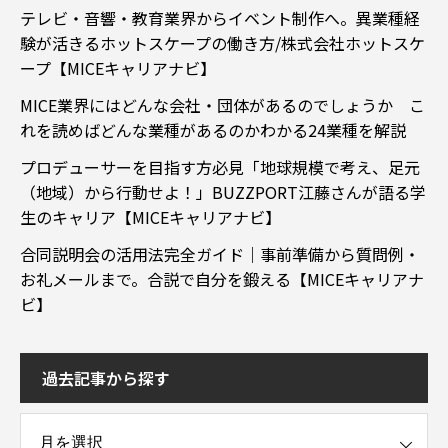
テレビ・音響・教育業界からイベント制作へ。異業種経
験が活きるホットスケープの働き方/株式会社ホットスケ
ープ【MICEキャリアナビ】
MICE業界にはどんな会社・団体があるのでしょうか こ
れを読めばどんな業種があるのかわかる24業種を解説
プロデューサーを目指す方必見「地球規模で考え、足元
（地域）から行動せよ！」BUZZPORT江藤さんが語る学
生のキャリア【MICEキャリアナビ】
合同説明会の活用法完全ガイド｜事前準備から質問例・
お礼メールまで。合説で自分を鍛える【MICEキャリアナ
ビ】
過去記事から探す
事から探す