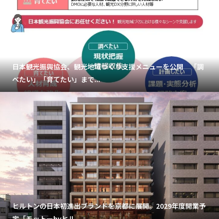
日本観光振興協会、観光地域づくり支援メニューを公開 「調
べたい」「育てたい」まで...
ヒルトンの日本初進出ブランドを京都に展開。2029年度開業予
定「モットーbyヒル...