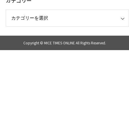
カテゴリー
リー
Copyright © MICE TIMES ONLINE All Rights Reserved.