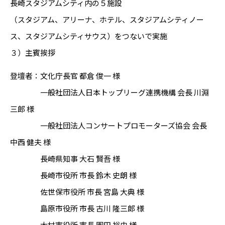
長崎スタジアムシティ内の５施設
（スタジアム、アリーナ、ホテル、スタジアムシティノー
ス、スタジアムシティサウス）をつないで実施
３）主賓挨拶
登壇者：文化庁長官 都倉 俊一 様
一般社団法人日本トップリーグ連携機構 会長 川淵
三郎 様
一般社団法人コンサートプロモーターズ協会 会長
中西 健夫 様
長崎県知事 大石 賢吾 様
長崎市役所 市長 鈴木 史朗 様
佐世保市役所 市長 宮島 大典 様
島原市役所 市長 古川 隆三郎 様
大村市役所 市長 園田 裕史 様