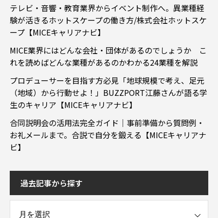
テレビ・音響・教育業界からイベント制作へ。異業種経
験が活きるホットスケープの働き方/株式会社ホットスケ
ープ【MICEキャリアナビ】
MICE業界にはどんな会社・団体があるのでしょうか こ
れを読めばどんな業種があるのかわかる24業種を解説
プロデューサーを目指す方必見「地球規模で考え、足元
（地域）から行動せよ！」BUZZPORT江藤さんが語る学
生のキャリア【MICEキャリアナビ】
合同説明会の活用法完全ガイド｜事前準備から質問例・
お礼メールまで。合説で自分を鍛える【MICEキャリアナ
ビ】
過去記事から探す
事から探す