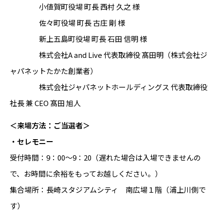
小値賀町役場 町長 西村 久之 様
佐々町役場 町長 古庄 剛 様
新上五島町役場 町長 石田 信明 様
株式会社A and Live 代表取締役 髙田明（株式会社ジ
ャパネットたかた創業者）
株式会社ジャパネットホールディングス 代表取締役
社長 兼 CEO 髙田 旭人
＜来場方法：ご当選者＞
・セレモニー
受付時間：9：00～9：20（遅れた場合は入場できませんの
で、お時間に余裕をもってお越しください。）
集合場所：長崎スタジアムシティ 南広場１階（浦上川側で
す）